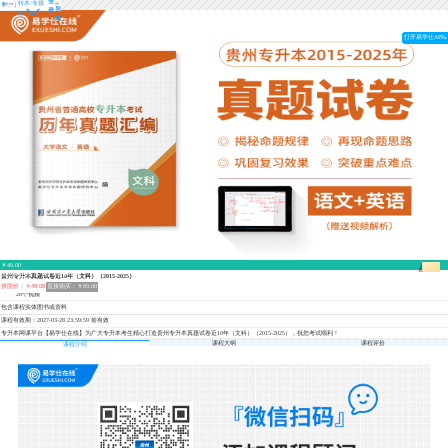
登
转本/专接
导
录
本
航
打开易学仕APP
￥49.00
离结束还有
15小时37分钟51秒
贵州专升本真题试卷近10年（文科）（2015-2025）
拼团价：￥49.00
直接购买：￥89.00
28个视频
包含课程实体图书或资料
课程有效期：2027-03-28 23:59:59 前有效
专升本网课平台【易学仕在线】为广大专升本考生精心打造贵州专升本真题试卷近10年（文科）（2015-2025），祝您考试顺利！
课程大纲
课程评价
课程介绍