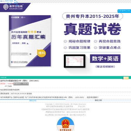
登
转本/专接
导
录
本
航
打开易学仕APP
￥49.00
离结束还有
3天20小时55分钟27秒
贵州专升本真题试卷近10年（理科）（2015-2025）
拼团价：￥49.00
直接购买：￥89.00
28个视频
包含课程实体图书或资料
课程有效期：2027-03-28 23:59:59 前有效
专升本网课平台【易学仕在线】为广大专升本考生精心打造贵州专升本真题试卷近10年（理科）（2015-2025），祝您考试顺利！
课程大纲
课程介绍
Copyright © 2018-2024 Exueshi. All Rights Reserved.
易学仕教育科技有限公司 版权所有
平台公约
出版物经营许可证渝南岸新出发书字第5001087306号
刷新页面
增值电信业务经营许可证：渝B2-20200188
安全证书
渝公网安备 50010802003061号
渝ICP备15008282号-1