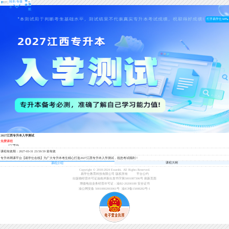
登
转本/专接
导
录
本
航
打开易学仕APP
2027江西专升本入学测试
免费课程
1个考试
课程有效期：2027-03-31 23:59:59 前有效
专升本网课平台【易学仕在线】为广大专升本考生精心打造2027江西专升本入学测试，祝您考试顺利！
课程大纲
课程介绍
Copyright © 2018-2024 Exueshi. All Rights Reserved.
易学仕教育科技有限公司 版权所有
平台公约
出版物经营许可证渝南岸新出发书字第5001087306号
刷新页面
增值电信业务经营许可证：渝B2-20200188
安全证书
渝公网安备 50010802003061号
渝ICP备15008282号-1