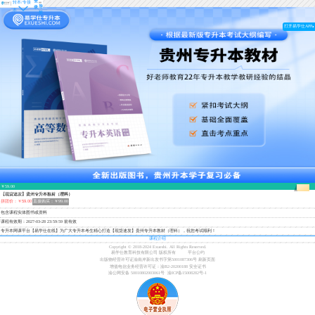
登
转本/专接
导
录
本
航
打开易学仕APP
￥59.00
离结束还有
1天9小时47分钟36秒
【现货速发】贵州专升本教材（理科）
拼团价：￥59.00
直接购买：￥99.00
包含课程实体图书或资料
课程有效期：2027-03-28 23:59:59 前有效
专升本网课平台【易学仕在线】为广大专升本考生精心打造【现货速发】贵州专升本教材（理科），祝您考试顺利！
课程介绍
Copyright © 2018-2024 Exueshi. All Rights Reserved.
易学仕教育科技有限公司 版权所有
平台公约
出版物经营许可证渝南岸新出发书字第5001087306号
刷新页面
增值电信业务经营许可证：渝B2-20200188
安全证书
渝公网安备 50010802003061号
渝ICP备15008282号-1