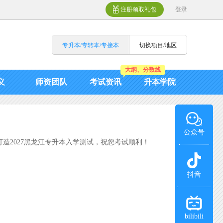
注册领取礼包
登录
专升本/专转本/专接本
切换项目/地区
大纲、分数线
义
师资团队
考试资讯
升本学院
公众号
造2027黑龙江专升本入学测试，祝您考试顺利！
抖音
bilibili