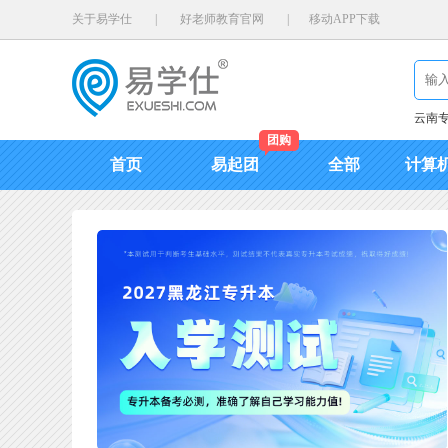
关于易学仕
|
好老师教育官网
|
移动APP下载
云南
团购
首页
易起团
全部
计算