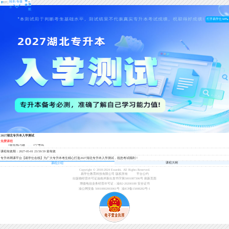
登
转本/专接
导
录
本
航
打开易学仕APP
2027湖北专升本入学测试
免费课程
1套在线习题
1个考试
课程有效期：2027-05-01 23:59:59 前有效
专升本网课平台【易学仕在线】为广大专升本考生精心打造2027湖北专升本入学测试，祝您考试顺利！
课程大纲
课程介绍
Copyright © 2018-2024 Exueshi. All Rights Reserved.
易学仕教育科技有限公司 版权所有
平台公约
出版物经营许可证渝南岸新出发书字第5001087306号
刷新页面
增值电信业务经营许可证：渝B2-20200188
安全证书
渝公网安备 50010802003061号
渝ICP备15008282号-1