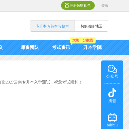
注册领取礼包
登录
专升本/专转本/专接本
切换项目/地区
大纲、分数线
义
师资团队
考试资讯
升本学院
公众号
造2027云南专升本入学测试，祝您考试顺利！
抖音
bilibili