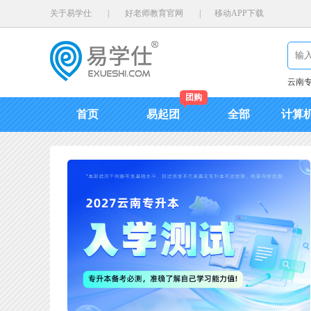
关于易学仕
|
好老师教育官网
|
移动APP下载
云南
团购
首页
易起团
全部
计算