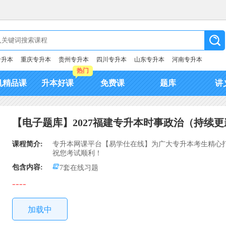
专升本
重庆专升本
贵州专升本
四川专升本
山东专升本
河南专升本
热门
机精品课
升本好课
免费课
题库
讲
【电子题库】2027福建专升本时事政治（持续更
课程简介:
专升本网课平台【易学仕在线】为广大专升本考生精心打
祝您考试顺利！
包含内容:
7套在线习题
----
加载中