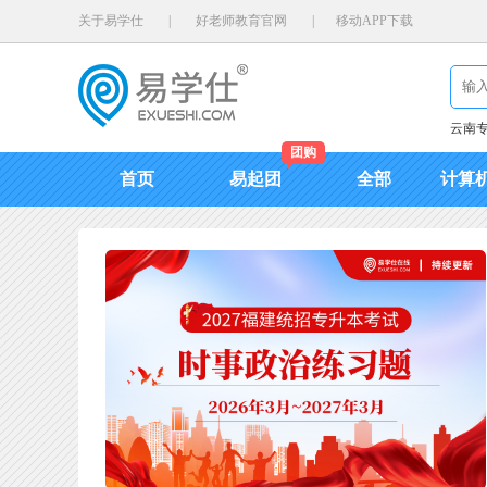
关于易学仕
|
好老师教育官网
|
移动APP下载
云南
团购
首页
易起团
全部
计算