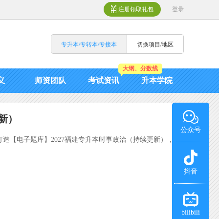
注册领取礼包
登录
专升本/专转本/专接本
切换项目/地区
大纲、分数线
义
师资团队
考试资讯
升本学院
新）
公众号
造【电子题库】2027福建专升本时事政治（持续更新），
抖音
bilibili