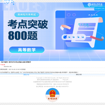
登
转本/专接
导
录
本
航
打开易学仕APP
【电子题库】贵州专升本考点突破800题-高等数学
￥19.90
4套在线习题
课程有效期：2027-03-28 23:59:59 前有效
专升本网课平台【易学仕在线】为广大专升本考生精心打造【电子题库】贵州专升本考点突破800题-高等数学，祝您考试顺利！
课程大纲
课程介绍
Copyright © 2018-2024 Exueshi. All Rights Reserved.
易学仕教育科技有限公司 版权所有
平台公约
出版物经营许可证渝南岸新出发书字第5001087306号
刷新页面
增值电信业务经营许可证：渝B2-20200188
安全证书
渝公网安备 50010802003061号
渝ICP备15008282号-1