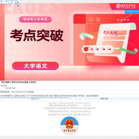
登
转本/专接
导
录
本
航
打开易学仕APP
【电子题库】贵州专升本考点突破-大学语文
￥19.90
6套在线习题
课程有效期：2027-03-28 23:59:59 前有效
专升本网课平台【易学仕在线】为广大专升本考生精心打造【电子题库】贵州专升本考点突破-大学语文，祝您考试顺利！
课程大纲
课程介绍
Copyright © 2018-2024 Exueshi. All Rights Reserved.
易学仕教育科技有限公司 版权所有
平台公约
出版物经营许可证渝南岸新出发书字第5001087306号
刷新页面
增值电信业务经营许可证：渝B2-20200188
安全证书
渝公网安备 50010802003061号
渝ICP备15008282号-1