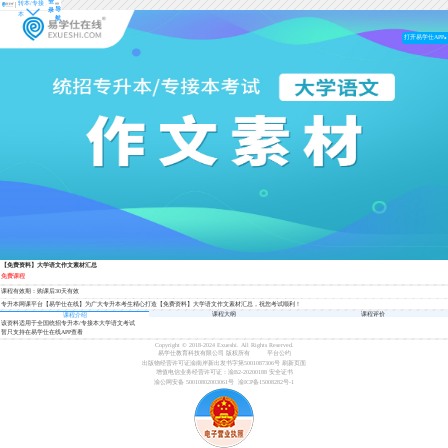
登
转本/专接
导
录
本
航
打开易学仕APP
【免费资料】大学语文作文素材汇总
免费课程
课程有效期：购课后30天有效
专升本网课平台【易学仕在线】为广大专升本考生精心打造【免费资料】大学语文作文素材汇总，祝您考试顺利！
课程大纲
课程评价
课程介绍
该资料适用于全国统招专升本/专接本大学语文考试
暂只支持在易学仕在线APP查看
Copyright © 2018-2024 Exueshi. All Rights Reserved.
易学仕教育科技有限公司 版权所有
平台公约
出版物经营许可证渝南岸新出发书字第5001087306号
刷新页面
增值电信业务经营许可证：渝B2-20200188
安全证书
渝公网安备 50010802003061号
渝ICP备15008282号-1