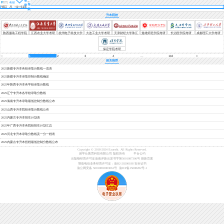
登
考研
导
录
航
升本院校
陕西服装工程学院
江西农业大学考研
杭州电子科技大学
大连工业大学考研
天津财经大学珠江
楚雄师范学院考研
长治医学院考研
成都理工大学考研
考研
考研
学院考研
保定学院考研
<
1
2
3
4
...
116
>
相关推荐
2025新疆专升本各校录取分数线一览表
2025新疆专升本录取控制分数线确定
2025年陕西专升本各学校录取分数线
2025辽宁专升本各学校录取分数线
2025海南专升本录取最低控制分数线公布
2025山西专升本院校录取分数线公布
2025内蒙古专升本招生计划表
2025年广西专升本各院校招生计划汇总
2025河北专升本录取分数线及一分一档表
2025内蒙古专升本投档最低控制分数线公布
Copyright © 2018-2024 Exueshi. All Rights Reserved.
易学仕教育科技有限公司 版权所有
平台公约
出版物经营许可证渝南岸新出发书字第5001087306号
刷新页面
增值电信业务经营许可证：渝B2-20200188
安全证书
渝公网安备 50010802003061号
渝ICP备15008282号-1