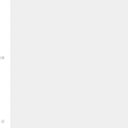
奏做
。还