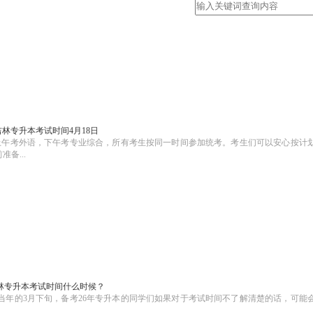
6吉林专升本考试时间4月18日
行。上午考外语，下午考专业综合，所有考生按同一时间参加统考。考生们可以安心按计
备...
6吉林专升本考试时间什么时候？
在当年的3月下旬，备考26年专升本的同学们如果对于考试时间不了解清楚的话，可能