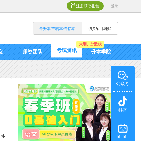
注册领取礼包
登录
专升本/专转本/专接本
切换项目/地区
大纲、分数线
考试资讯
义
师资团队
升本学院
公众号
抖音
考外
bilibili