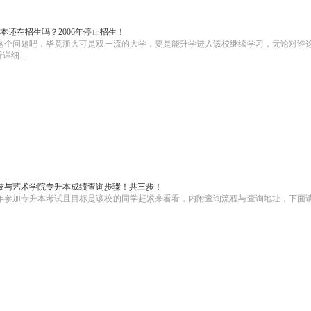
本还在招生吗？2006年停止招生！
这个问题吧，毕竟浙大可是双一流的大学，要是能升学进入该校继续学习，无论对谁
细...
科技与艺术学院专升本成绩查询步骤！共三步！
今年参加专升本考试且目标是该校的同学赶紧来看看，内附查询流程与查询地址，下面