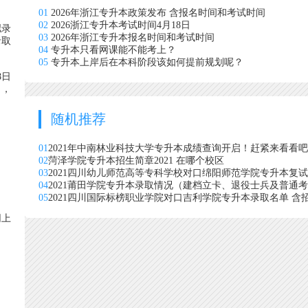
01
2026年浙江专升本政策发布 含报名时间和考试时间
02
2026浙江专升本考试时间4月18日
拟录
03
2026年浙江专升本报名时间和考试时间
录取
04
专升本只看网课能不能考上？
05
专升本上岸后在本科阶段该如何提前规划呢？
8日
），
随机推荐
01
2021年中南林业科技大学专升本成绩查询开启！赶紧来看看
02
菏泽学院专升本招生简章2021 在哪个校区
03
2021四川幼儿师范高等专科学校对口绵阳师范学院专升本复
04
2021莆田学院专升本录取情况（建档立卡、退役士兵及普通
05
2021四川国际标榜职业学院对口吉利学院专升本录取名单 含
网上