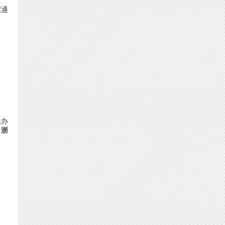
院通
续办
多
浙