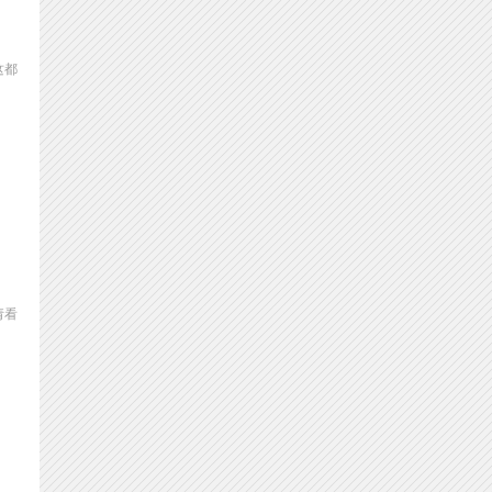
这都
请看