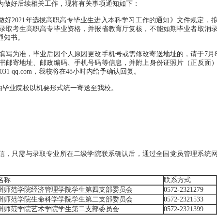
为做好后续相关工作，现将有关事项通知如下：
好2021年选拔高职高专毕业生进入本科学习工作的通知》文件规定，
认拟录取考生高职高专毕业资格，并报省教育厅复核，不能如期毕业者取消
通知书。
写为准，毕业后因个人原因更改手机号或需修改寄送地址的，请于7月
书邮寄地址、邮政编码、手机号码等信息，并附上身份证照片（正反面
31 qq.com，我校将在48小时内给予确认回复。
由毕业院校以机要形式统一寄送至我校。
信，只需与录取专业所在二级学院联系确认后，通过全国党员管理系统
名称
联系方式
州师范学院经济管理学院学生第四支部委员会
0572-2321279
州师范学院生命科学学院学生第二支部委员会
0572-2321533
州师范学院艺术学院学生第二支部委员会
0572-2321399