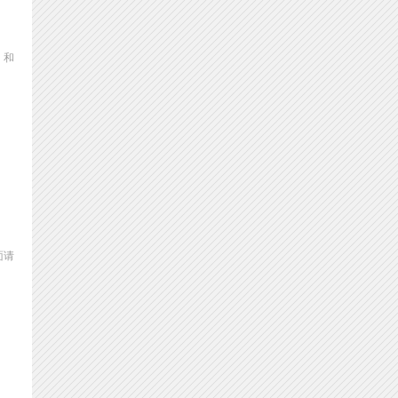
》和
面请