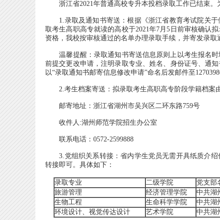
浙江省2021年普通高校专升本投档录取工作已结束。
1.录取及通知书寄送：根据《浙江省教育考试院关于做
取考生高职高专就读的高校于2021年7月5日前审核确
资格，我校按审核通过的名单办理录取手续，并寄发录取
温馨提醒：录取通知书寄送信息原则上以考生报名时填
前提交更改申请，注明录取专业、姓名、身份证号、通知
以“录取通知书邮寄信息修改申请”命名后发邮件至12703980
2.考生档案寄送：拟录取考生高职高专阶段学籍档案
邮寄地址：浙江省湖州市吴兴区二环东路759号
收件人:湖州师范学院招生办公室
联系电话：0572-2599888
3.党组织关系转接：省内学生党员无需开具纸质介绍
转接即可。具体如下：
录取专业
二级学院
党支部
旅游管理
经济管理学院
中共湖
生物工程
生命科学学院
中共湖
环境设计、视觉传达设计
艺术学院
中共湖