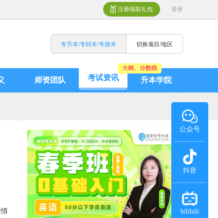
注册领取礼包
登录
专升本/专转本/专接本
切换项目/地区
大纲、分数线
考试资讯
义
师资团队
升本学院
公众号
抖音
面情
bilibili