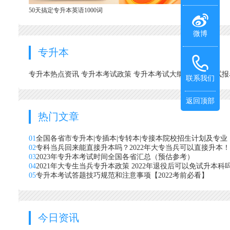
50天搞定专升本英语1000词
微博
专升本
专升本热点资讯
专升本考试政策
专升本考试大纲
专升本考试
联系我们
返回顶部
热门文章
01
全国各省市专升本|专插本|专转本|专接本院校招生计划及专业
02
专科当兵回来能直接升本吗？2022年大专当兵可以直接升本！
03
2023年专升本考试时间全国各省汇总（预估参考）
04
2021年大专生当兵专升本政策 2022年退役后可以免试升本科
05
专升本考试答题技巧规范和注意事项【2022考前必看】
今日资讯