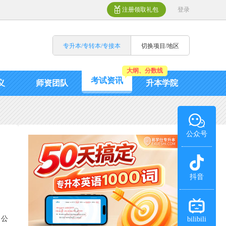
注册领取礼包
登录
专升本/专转本/专接本
切换项目/地区
大纲、分数线
考试资讯
义
师资团队
升本学院
公众号
抖音
日公
bilibili