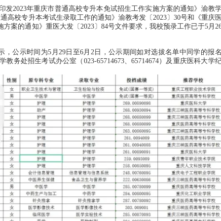
2023年重庆市普通高校专升本免试招生工作实施方案的通知》渝教
年普通高校专升本考试生录取工作的通知》渝教考发〔2023〕30号和《重庆
方案的通知》重医大发〔2023〕84号文件要求，我校预录工作已于5月2
公示时间为5月29日至6月2日，公示期间如对选拔名单中同学的报
招生考试办公室（023-65714673、65714674）及重庆医科大学