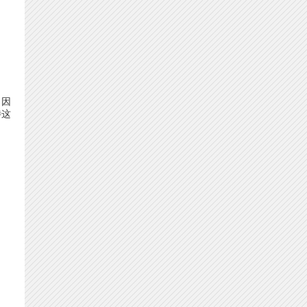
。因
待这