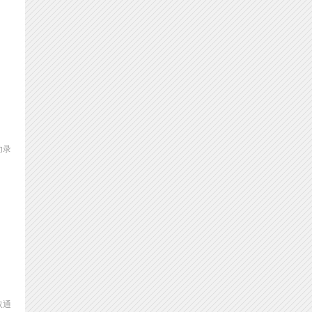
功录
取通