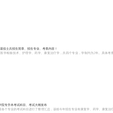
升本退役士兵招生简章、招生专业、考查内容！
业为医学检验技术、护理学、药学、康复治疗学，共四个专业，学制均为2年。具体考
医学院专升本考试科目、考试大纲发布
该校各个专业的考试科目进行了整理汇总，该校今年招生专业有康复学、药学、康复治