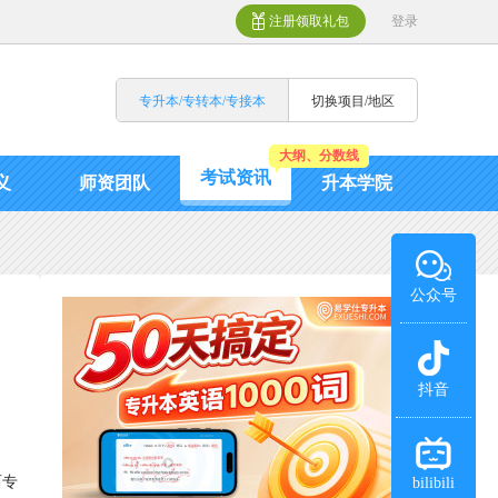
注册领取礼包
登录
专升本/专转本/专接本
切换项目/地区
大纲、分数线
考试资讯
义
师资团队
升本学院
公众号
抖音
西专
bilibili