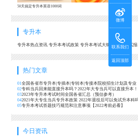
50天搞定专升本英语1000词
微博
专升本
专升本热点资讯
专升本考试政策
专升本考试大纲
专升本考试
联系我们
返回顶部
热门文章
01
全国各省市专升本|专插本|专转本|专接本院校招生计划及专业
02
专科当兵回来能直接升本吗？2022年大专当兵可以直接升本！
03
2023年专升本考试时间全国各省汇总（预估参考）
04
2021年大专生当兵专升本政策 2022年退役后可以免试升本科
05
专升本考试答题技巧规范和注意事项【2022考前必看】
今日资讯