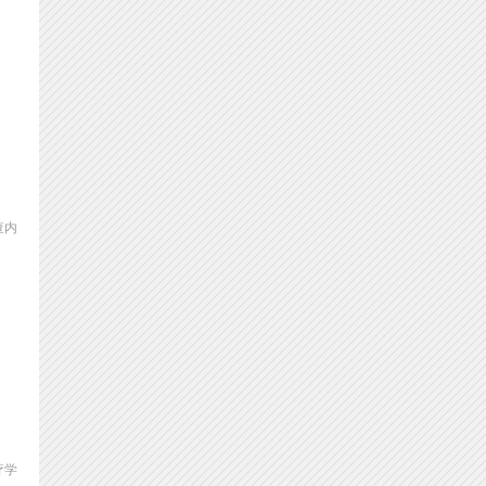
查内
疗学