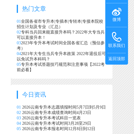
热门文章
微博
01
全国各省市专升本|专插本|专转本|专接本院校
招生计划及专业（汇总）
02
专科当兵回来能直接升本吗？2022年大专当兵
可以直接升本！
03
2023年专升本考试时间全国各省汇总（预估参
联系我们
考）
04
2021年大专生当兵专升本政策 2022年退役后可
返回顶部
以免试升本科吗？
05
专升本考试答题技巧规范和注意事项【2022考
前必看】
今日资讯
01
2026云南专升本志愿填报时间5月7日到5月9日
02
2026云南专升本成绩查询时间4月23日
03
2026云南专升本考试科目一览表
04
2026云南专升本考试时间3月28至29日
05
2026云南专升本报名时间12月8日到12日