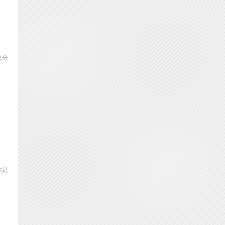
总分
你是