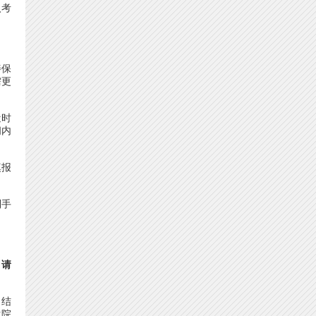
入考
善保
需更
近时
间内
填报
到手
。请
，结
生院