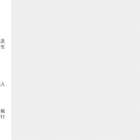
校及
考生
输入
报截
进行