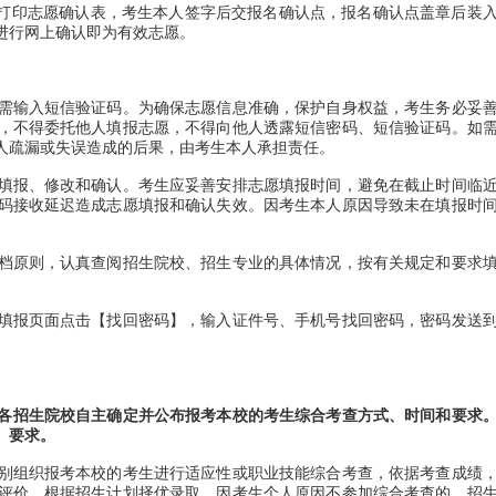
打印志愿确认表，考生本人签字后交报名确认点，报名确认点盖章后装
进行网上确认即为有效志愿。
输入短信验证码。为确保志愿信息准确，保护自身权益，考生务必妥
，不得委托他人填报志愿，不得向他人透露短信密码、短信验证码。如
人疏漏或失误造成的后果，由考生本人承担责任。
报、修改和确认。考生应妥善安排志愿填报时间，避免在截止时间临
码接收延迟造成志愿填报和确认失效。因考生本人原因导致未在填报时
原则，认真查阅招生院校、招生专业的具体情况，按有关规定和要求
报页面点击【找回密码】，输入证件号、手机号找回密码，密码发送
日，由各招生院校自主确定并公布报考本校的考生综合考查方式、时间和要求
、要求。
组织报考本校的考生进行适应性或职业技能综合考查，依据考查成绩
评价，根据招生计划择优录取。因考生个人原因不参加综合考查的，招