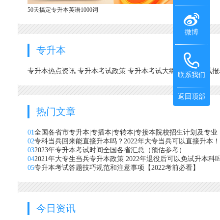
50天搞定专升本英语1000词
微博
专升本
专升本热点资讯
专升本考试政策
专升本考试大纲
专升本考试
联系我们
返回顶部
热门文章
01
全国各省市专升本|专插本|专转本|专接本院校招生计划及专业
02
专科当兵回来能直接升本吗？2022年大专当兵可以直接升本！
03
2023年专升本考试时间全国各省汇总（预估参考）
04
2021年大专生当兵专升本政策 2022年退役后可以免试升本科
05
专升本考试答题技巧规范和注意事项【2022考前必看】
今日资讯