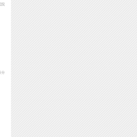
试院
科分