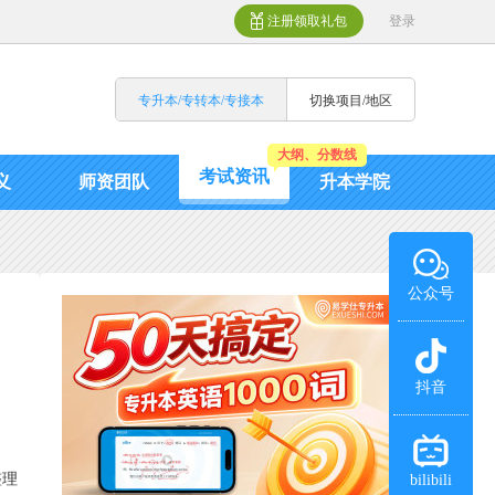
注册领取礼包
登录
专升本/专转本/专接本
切换项目/地区
大纲、分数线
考试资讯
义
师资团队
升本学院
公众号
抖音
整理
bilibili