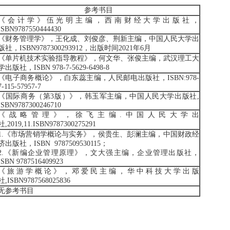
参考书目
《会计学》伍光明主编，西南财经大学出版社，
ISBN9787550444430
《财务管理学》，王化成、刘俊彦、荆新主编，中国人民大学出
版社，ISBN9787300293912，出版时间2021年6月
《单片机技术实验指导教程》，何文华、张俊主编，武汉理工大
学出版社，ISBN 978-7-5629-6498-8
《电子商务概论》，白东蕊主编，人民邮电出版社，ISBN:978-
7-115-57957-7
《国际商务（第3版）》，韩玉军主编，中国人民大学出版社,
ISBN9787300246710
《战略管理》，徐飞主编.中国人民大学出
社,2019,11.ISBN9787300275291
1.《市场营销学概论与实务》，侯贵生、彭澜主编，中国财政经
济出版社，ISBN 9787509530115；
2.《新编企业管理原理》，文大强主编，企业管理出版社，
ISBN 9787516409923
《旅游学概论》，邓爱民主编，华中科技大学出版
社,ISBN9787568025836
无参考书目