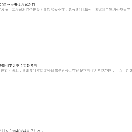
026贵州专升本考试科目
策已经发布，其考试科目依旧是文化课和专业课，总分共计450分，考试科目详细介绍如下
026贵州专升本语文参考书
0分，在文化课上，贵州专升本语文科目都是直接公布的整本书作为考试范围，下面一起
6年贵州专升本考试科目是什么？