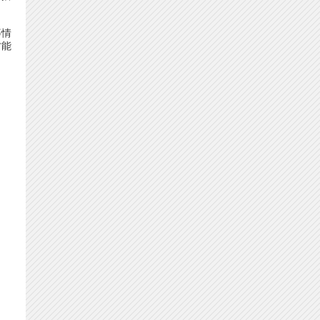
等情
才能