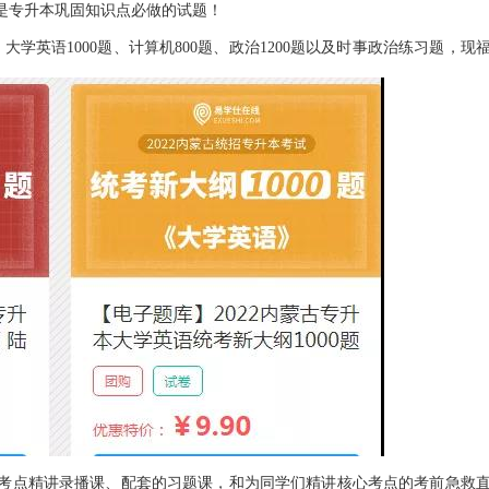
是专升本巩固知识点必做的试题！
学英语1000题、计算机800题、政治1200题以及时事政治练习题，现
考点精讲录播课、配套的习题课，和为同学们精讲核心考点的考前急救