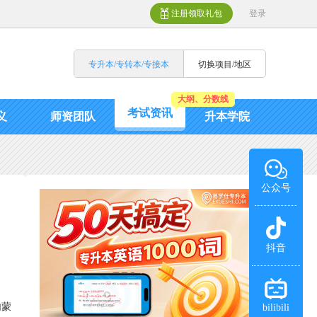
注册领取礼包
登录
专升本/专转本/专接本
切换项目/地区
大纲、分数线
考试资讯
义
师资团队
升本学院
公众号
抖音
内蒙
bilibili