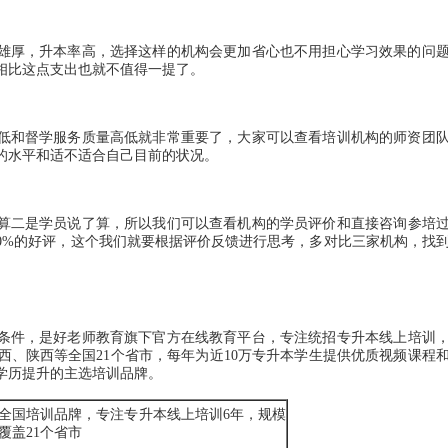
雄厚，升本率高，选择这样的机构会更加省心也不用担心学习效果的问
相比这点支出也就不值得一提了。
低和督学服务质量高低就非常重要了，大家可以查看培训机构的师资团
的水平和适不适合自己目前的状况。
算二是学员说了算，所以我们可以查看机构的学员评价和直接咨询参培
0%的好评，这个我们就要根据评价反馈进行思考，多对比三家机构，找
条件，是好老师教育旗下官方在线教育平台，专注统招专升本线上培训
、陕西等全国21个省市，每年为近10万专升本学生提供优质视频课程
学历提升的主选培训品牌。
全国培训品牌，专注专升本线上培训6年，规模
覆盖21个省市