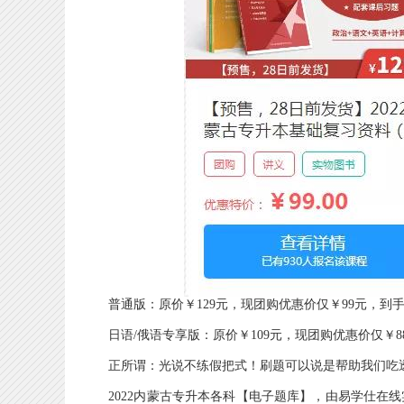
普通版：原价￥129元，现团购优惠价仅￥99元，到手
日语/俄语专享版：原价￥109元，现团购优惠价仅￥8
正所谓：光说不练假把式！刷题可以说是帮助我们吃透
2022内蒙古专升本各科【电子题库】，由易学仕在线实