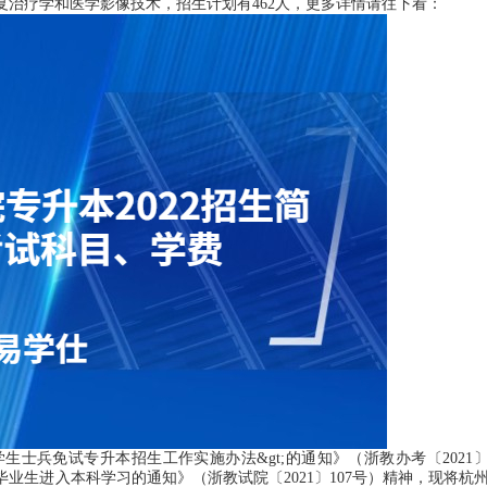
治疗学和医学影像技术，招生计划有462人，更多详情请往下看：
免试专升本招生工作实施办法&gt;的通知》（浙教办考〔2021〕
毕业生进入本科学习的通知》（浙教试院〔2021〕107号）精神，现将杭