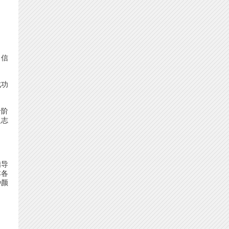
名信
成功
专阶
人志
指导
本各
种颜