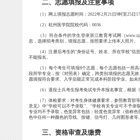
二、志愿填报及注意事项
（1）网上填报志愿时间：2022年2月21日9时至25日1
（2）杭州医学院院校代码：0036
（3）符合条件的学生登录浙江教育考试网（www.zj
息，选择招考类别，填报志愿，按照要求上传本人照片。
（4）注册后考生的“身份证号、姓名、所在学校”信息将
不能报名。
（5）每个考生可填报8个志愿，每个志愿包括一所高
段所学专业，按《对照表》确定，跨类别填报的志愿无效
愿填报符合要求、入学后能正常完成本科阶段学业。如未
（6）退役士兵考生报考免试专升本报名事宜，根据《浙
（7）体检要求：对考生身体健康要求，参照教育部等
意见》中“学校可以不予录取”、“学校有关专业可不予录
专业均不予录取，色觉异常包括：轻度色觉异常（俗称色
色中任何一种颜色的导线、按键、信号灯、几何图形者等
三、资格审查及缴费