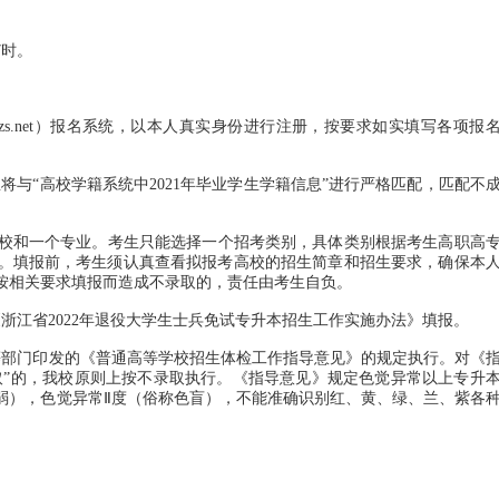
7时。
zs.net）报名系统，以本人真实身份进行注册，按要求如实填写各项报
与“高校学籍系统中2021年毕业学生学籍信息”进行严格匹配，匹配不
校和一个专业。考生只能选择一个招考类别，具体类别根据考生高职高
。填报前，考生须认真查看拟报考高校的招生简章和招生要求，确保本
按相关要求填报而造成不录取的，责任由考生自负。
江省2022年退役大学生士兵免试专升本招生工作实施办法》填报。
部门印发的《普通高等学校招生体检工作指导意见》的规定执行。对《
取”的，我校原则上按不录取执行。《指导意见》规定色觉异常以上专升
弱），色觉异常Ⅱ度（俗称色盲），不能准确识别红、黄、绿、兰、紫各
。