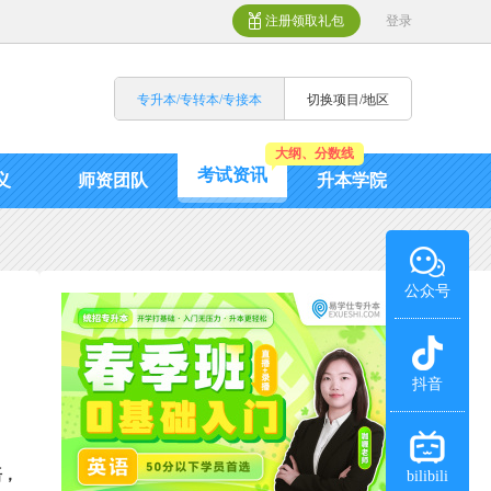
注册领取礼包
登录
专升本/专转本/专接本
切换项目/地区
大纲、分数线
考试资讯
义
师资团队
升本学院
公众号
抖音
语，
bilibili