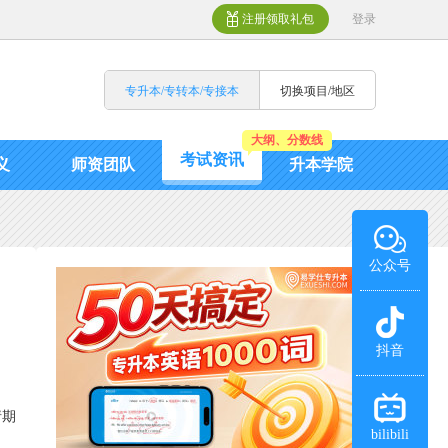
注册领取礼包
登录
专升本/专转本/专接本
切换项目/地区
大纲、分数线
考试资讯
义
师资团队
升本学院
公众号
抖音
请期
bilibili