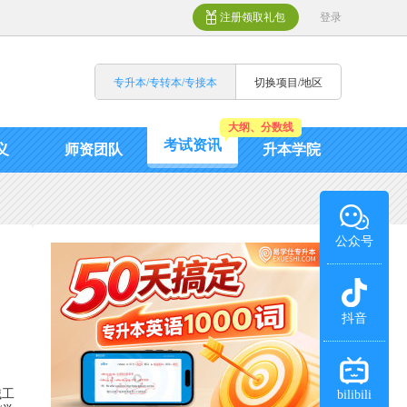
注册领取礼包
登录
专升本/专转本/专接本
切换项目/地区
大纲、分数线
考试资讯
义
师资团队
升本学院
公众号
抖音
械工
bilibili