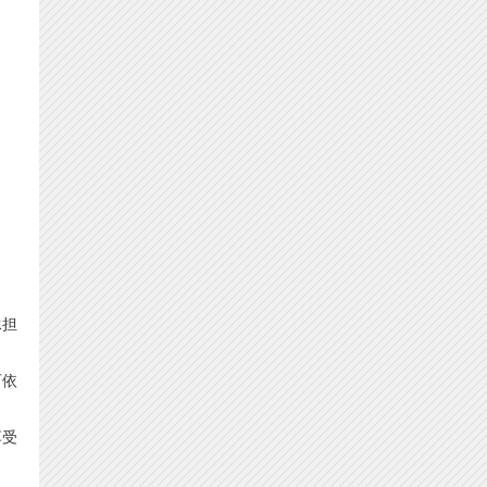
承担
可依
享受