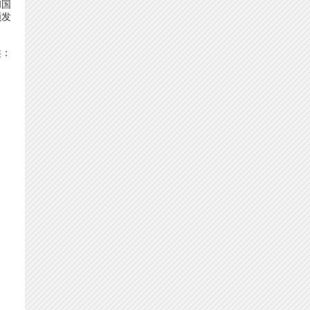
和国
颁发
类：