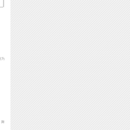
制为
、舞