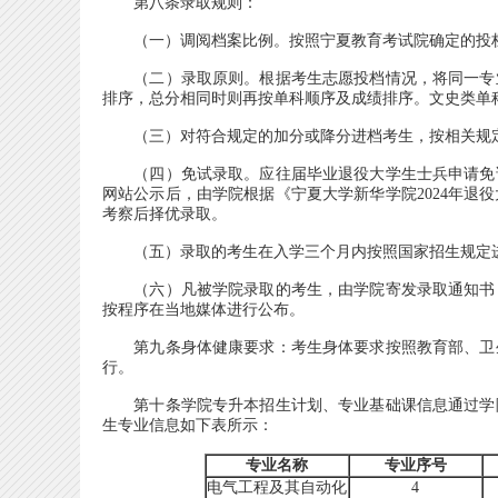
第八条录取规则：
（一）调阅档案比例。按照宁夏教育考试院确定的投
（二）录取原则。根据考生志愿投档情况，将同一专业
排序，总分相同时则再按单科顺序及成绩排序。文史类单
（三）对符合规定的加分或降分进档考生，按相关规
（四）免试录取。应往届毕业退役大学生士兵申请免试
网站公示后，由学院根据《宁夏大学新华学院2024年退
考察后择优录取。
（五）录取的考生在入学三个月内按照国家招生规定进
（六）凡被学院录取的考生，由学院寄发录取通知书，
按程序在当地媒体进行公布。
第九条身体健康要求：考生身体要求按照教育部、卫生
行。
第十条学院专升本招生计划、专业基础课信息通过学院网
生专业信息如下表所示：
专业名称
专业序号
电气工程及其自动化
4