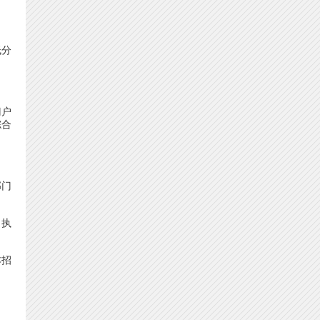
低分
门户
综合
部门
》执
本招