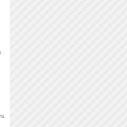
材，
学院