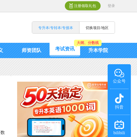
注册领取礼包
登录
专升本/专转本/专接本
切换项目/地区
大纲、分数线
考试资讯
义
师资团队
升本学院
公众号
抖音
等数
bilibili