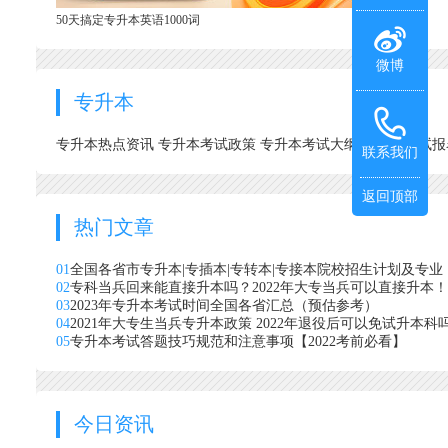
50天搞定专升本英语1000词
微博
专升本
专升本热点资讯
专升本考试政策
专升本考试大纲
专升本考试
联系我们
返回顶部
热门文章
01
全国各省市专升本|专插本|专转本|专接本院校招生计划及专业
02
专科当兵回来能直接升本吗？2022年大专当兵可以直接升本！
03
2023年专升本考试时间全国各省汇总（预估参考）
04
2021年大专生当兵专升本政策 2022年退役后可以免试升本科
05
专升本考试答题技巧规范和注意事项【2022考前必看】
今日资讯