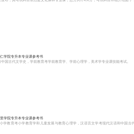
策已经发布，其考试科目依旧是文化课和专业课，总分共计450分，考试科目详细介绍如下
6铜仁学院专升本专业课参考书
学考中国古代文学史，学前教育考学前教育学、学前心理学，美术学专业课技能考试。
6凯里学院专升本专业课参考书
其中小学教育考小学教育学和儿童发展与教育心理学，汉语言文学考现代汉语和中国古