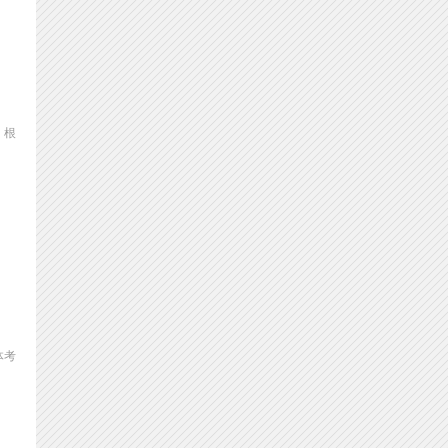
，根
体考