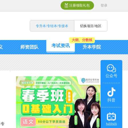
注册领取礼包
登录
专升本/专转本/专接本
切换项目/地区
大纲、分数线
考试资讯
义
师资团队
升本学院
公众号
抖音
各专
bilibili