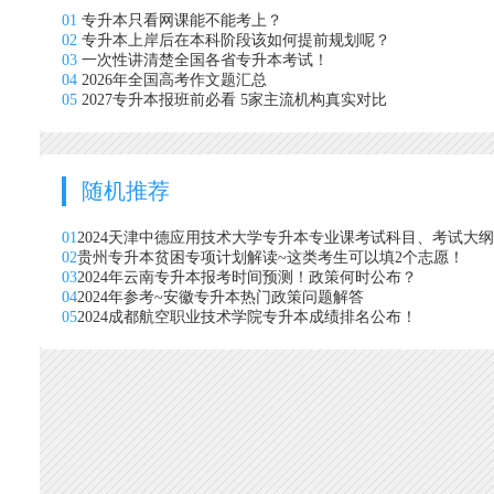
01
专升本只看网课能不能考上？
02
专升本上岸后在本科阶段该如何提前规划呢？
03
一次性讲清楚全国各省专升本考试！
04
2026年全国高考作文题汇总
05
2027专升本报班前必看 5家主流机构真实对比
随机推荐
01
2024天津中德应用技术大学专升本专业课考试科目、考试大
02
贵州专升本贫困专项计划解读~这类考生可以填2个志愿！
03
2024年云南专升本报考时间预测！政策何时公布？
04
2024年参考~安徽专升本热门政策问题解答
05
2024成都航空职业技术学院专升本成绩排名公布！