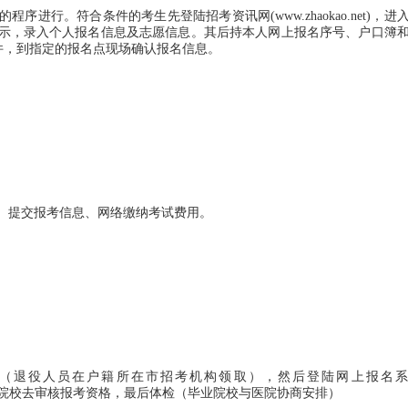
。符合条件的考生先登陆招考资讯网(www.zhaokao.net)，进
示，录入个人报名信息及志愿信息。其后持本人网上报名序号、户口簿
件，到指定的报名点现场确认报名信息。
选择报考专业、提交报考信息、网络缴纳考试费用。
退役人员在户籍所在市招考机构领取），然后登陆网上报名系
费，其后在毕业院校去审核报考资格，最后体检（毕业院校与医院协商安排）