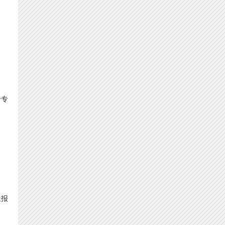
个专
生报