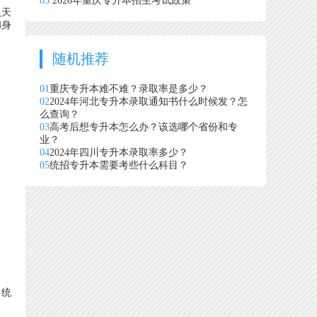
05
2026年重庆专升本招生考试政策
入天
和身
随机推荐
01
重庆专升本难不难？录取率是多少？
02
2024年河北专升本录取通知书什么时候发？怎
么查询？
03
高考后想专升本怎么办？该选哪个省份和专
业？
04
2024年四川专升本录取率多少？
05
统招专升本需要考些什么科目？
统