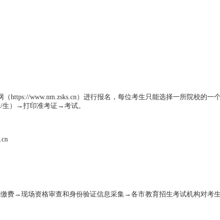
s://www.nm.zsks.cn）进行报名，每位考生只能选择一所院校的一
元/生）→打印准考证→考试。
cn
.com)→网上缴费→现场资格审查和身份验证信息采集→各市教育招生考试机构对考