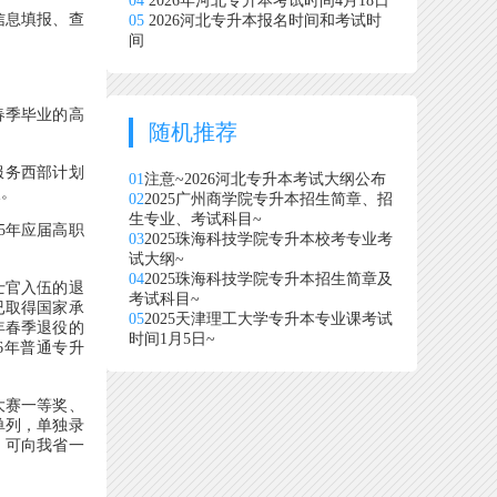
04
2026年河北专升本考试时间4月18日
信息填报、查
05
2026河北专升本报名时间和考试时
间
春季毕业的高
随机推荐
服务西部计划
01
注意~2026河北专升本考试大纲公布
次。
02
2025广州商学院专升本招生简章、招
生专业、考试科目~
5年应届高职
03
2025珠海科技学院专升本校考专业考
试大纲~
04
2025珠海科技学院专升本招生简章及
士官入伍的退
考试科目~
已取得国家承
05
2025天津理工大学专升本专业课考试
年春季退役的
时间1月5日~
6年普通专升
大赛一等奖、
单列，单独录
，可向我省一