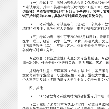
（一）考试时间。考试内容包含公共文化考试和专业综
个考试单元。其中：英语科目考试时间为8:30至9:30；政
适应性）考查安排在2025年4月19日下午进行。其中，文
试开始时间为14:30，具体结束时间详见考前系统公告。
（二）考试地点。考试在各市（含定州、辛集市）教育考试
统打印准考证，凭考生本人身份证、准考证等规定材料到
（三）考试内容。考生可于2025年3月14日前，登
医学、理工、经管、农学、艺术、体育、外语八类。文史
业考高等数学（二）、英语；艺术、体育类专业考英语；
各科考试时间60分钟。
专业综合（职业适应性）考查分为专业基础课、专业综合
满分240分。外语类专业不进行口语、听力测试。艺术、
提醒考生注意：应届高职（专科）毕业生、基层服务项
文化考试和专业综合（职业适应性）考查。退役大学生士
个人三等功及以上奖励的退役大学生士兵，免于公共文化
四、其他
（一）河北省教育考试院网站为我省普通专升本唯一报
（二）按照普通专升本考试工作安排，省教育考试院和
信息省教育考试院拟以手机短信的方式提醒考生，请考生