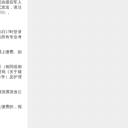
需由退役军人
式发送，请注
33）。
日17时登录
的所有专业考
网上缴费。如
应（相同或相
理局《关于规
拿学）及护理
准按冀发改公
上缴费的，报