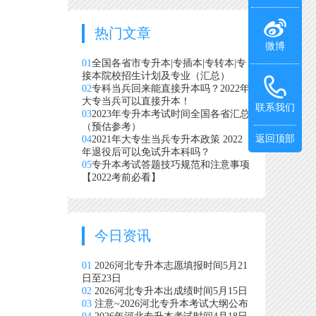
热门文章
微博
01
全国各省市专升本|专插本|专转本|专
接本院校招生计划及专业（汇总）
02
专科当兵回来能直接升本吗？2022年
大专当兵可以直接升本！
联系我们
03
2023年专升本考试时间全国各省汇总
（预估参考）
返回顶部
04
2021年大专生当兵专升本政策 2022
年退役后可以免试升本科吗？
05
专升本考试答题技巧规范和注意事项
【2022考前必看】
今日资讯
01
2026河北专升本志愿填报时间5月21
日至23日
02
2026河北专升本出成绩时间5月15日
03
注意~2026河北专升本考试大纲公布