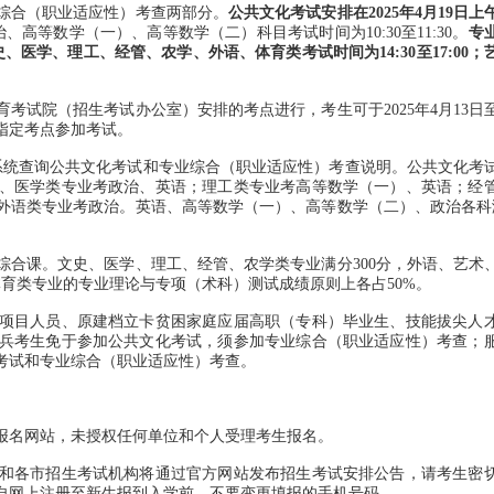
合（职业适应性）考查两部分。
公共文化考试安排在2025年4月19日上
治、高等数学（一）、高等数学（二）科目考试时间为10:30至11:30。
专
史、医学、理工、经管、农学、外语、体育类考试时间为14:30至17:00
院（招生考试办公室）安排的考点进行，考生可于2025年4月13日至
指定考点参加考试。
录系统查询公共文化考试和专业综合（职业适应性）考查说明。公共文化考
、医学类专业考政治、英语；理工类专业考高等数学（一）、英语；经
外语类专业考政治。英语、高等数学（一）、高等数学（二）、政治各科满
课。文史、医学、理工、经管、农学类专业满分300分，外语、艺术
体育类专业的专业理论与专项（术科）测试成绩原则上各占50%。
目人员、原建档立卡贫困家庭应届高职（专科）毕业生、技能拔尖人
兵考生免于参加公共文化考试，须参加专业综合（职业适应性）考查；
考试和专业综合（职业适应性）考查。
名网站，未授权任何单位和个人受理考生报名。
各市招生考试机构将通过官方网站发布招生考试安排公告，请考生密
自网上注册至新生报到入学前，不要变更填报的手机号码。