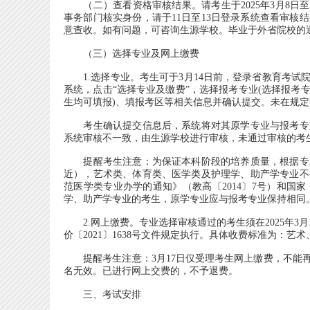
（二）查看资格审核结果。请考生于2025年3月8日至
事务部门核实身份，请于11日至13日登录系统查看审
意查收。如有问题，可咨询生源学校。毕业于外省院校的退役大
（三）选择专业及网上缴费
1.选择专业。考生可于3月14日前，登录省教育考试院网
系统，点击“选择专业及缴费”，选择报考专业(选择报
生均可填报)、填报考区等相关信息并确认提交。未在规
考生确认提交信息后，系统将对其原学专业与报考专业
系统审核不一致，由生源学校进行审核，未通过审核的考
提醒考生注意：为保证本科阶段的培养质量，根据专业
近），艺术类、体育类、医学类及护理学、助产学专业不
范医学类专业办学的通知》（教高〔2014〕7号）和
学、助产学专业的考生，原学专业应与报考专业保持相同
2.网上缴费。专业选择审核通过的考生须在2025年3月
价〔2021〕1638号文件规定执行。具体收费标准为：艺术
提醒考生注意：3月17日仅受理考生网上缴费，不能再
名无效。已进行网上交费的，不予退费。
三、考试安排