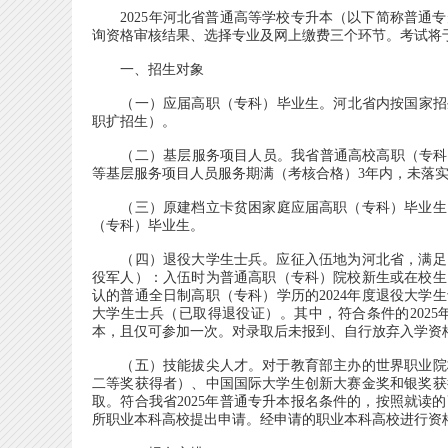
2025年河北省普通高等学校专升本（以下简称普通专升
询资格审核结果、选择专业及网上缴费三个环节。考试将于2
一、招生对象
（一）应届高职（专科）毕业生。河北省内按国家招生计
职扩招生）。
（二）基层服务项目人员。我省普通高校高职（专科）
等基层服务项目人员服务期满（考核合格）3年内，未落
（三）原建档立卡贫困家庭应届高职（专科）毕业生。河
（专科）毕业生。
（四）退役大学生士兵。应征入伍地为河北省，满足以
役军人）：入伍时为普通高职（专科）院校新生或在校生
认的普通全日制高职（专科）学历的2024年度退役大学生
大学生士兵（已取得退役证）。其中，符合条件的2025年
本，且仅可参加一次。对录取后未报到、自行放弃入学资
（五）技能拔尖人才。对于教育部主办的世界职业院校
二等奖获得者）、中国国际大学生创新大赛金奖和银奖获
取。符合我省2025年普通专升本报名条件的，按照就
所职业本科高校提出申请。经申请的职业本科高校进行资