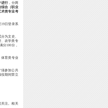
午进行
，分两
业综合（职业
；艺术类专业考
19日登录系
试分为文史、
管、农学类专
分100分，
、体育类专业
才须参加公共
服役期间荣立
切关注。相关