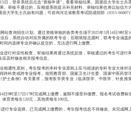
13日，登录系统后点击“资格申请”，查看审核结果。因退役大学生士兵
核结果。审核不通过的，应根据系统提示补充材料。审核结果也将以短信方
学生士兵如有问题，可咨询河北省教育考试院成招部（0311-660071
站查询招生计划。通过资格审核的各类考生须于2025年3月14日9时至16
考专业后，系统自动对应所属的联考专业，后期填报志愿时，联考专业涵盖
定时间内选择专业并确认提交的，无法进行网上缴费。
进行对应性检查，审核结果将通过系统反馈，审核通过的考生可进行
生应及时修改相关报考信息。
相通性原则，考生报考的本科专业原则上应与就读的专科专业大体对
得跨科类或跨专业报考。按照教育部、国家卫生计生委、国家中医药管
国家《护士条例》有关要求，报考医学类专业（临床医学、中医学、针灸推
。
14日9时至17日17时完成网上缴费，逾期不接受补缴费。报名考试收费标
、体育类每生120元，其他类每生100元。
进行专业选择。已完成网上缴费的，考生报考信息不得修改。未完成网