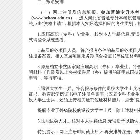
二、报名安排
（一）网上注册及信息填报。
参加普通专升本考试
（www.hebeea.edu.cn）
，进入河北省普通专升本考试管理
统点击“资格申请”，根据本人实际选择相应的考生类别，
1.应届高职（专科）毕业生。核对本人学籍信息,无误
式请登录系统查看。
2.基层服务项目人员。符合报考条件的基层服务项目人
注册备案表、相关基层项目服务期满合格证书等佐证材料照
3.原建档立卡贫困家庭应届高职（专科）毕业生。符合
明材料〔县级及以上乡村振兴局（办）提供的证明或国扶
申请”，等待审核。
4.退役大学生士兵。符合报考条件的退役大学生士兵考
证书、教育部学历证书电子注册备案表（应届专科毕业生
役大学生士兵，还须上传相关证书佐证材料照片，点击“提
提醒毕业于外省院校的退役大学生士兵：除上述材料外
5.技能拔尖人才。核对本人学籍信息,无误后予以确认
特别提示：网上注册时间截止后,不再安排补注册。未