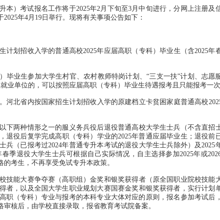
本）考试报名工作将于2025年2月下旬至3月中旬进行，分网上注册及
025年4月19日举行。现将有关事项公告如下：
划招收入学的普通高校2025年应届高职（专科）毕业生（含2025年
毕业生参加大学生村官、农村教师特岗计划、“三支一扶”计划、志愿
实就业单位的，可以按照应届高职（专科）毕业生待遇报考且只能报考一
北省内按国家招生计划招收入学的原建档立卡贫困家庭普通高校202
下两种情形之一的服义务兵役后退役普通高校大学生士兵（不含直招
，退役后复学完成高职（专科）学业的2025年普通应届毕业生；退役前
士兵（已报考过2024年普通专升本考试的退役大学生士兵除外）及2025
春季退役大学生士兵可根据自己实际情况，自主选择参加2025年或202
格的考生，不再享受免试专升本政策。
技能大赛争夺赛（高职组）金奖和银奖获得者（原全国职业院校技能
得者，以及全国大学生职业规划大赛国赛金奖和银奖获得者，实行计划
读的高职（专科）专业与报考的本科专业大体对应的原则，报名参加考试后
格审核后，由学校直接录取，报省教育考试院备案。