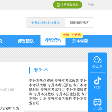
注册领取礼包
登录
专升本/专转本/专接本
切换项目/地区
大纲、分数线
考试资讯
义
师资团队
升本学院
公众号
专升本
专升本热点资讯
专升本考试政策
专升
本考试大纲
专升本考试报名
专升本考
抖音
试时间
专升本考试科目
专升本成绩查
年2月24日
询
专升本分数线
专升本招生院校
专升
本招生计划
专升本备考资料
专升本专
业介绍
其报名时间为
bilibili