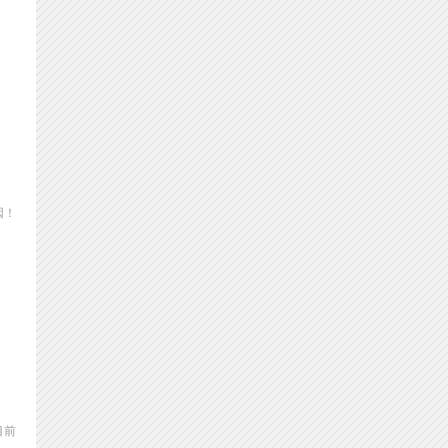
因！
目前