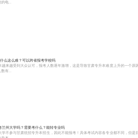
电...
什么这么难？可以跨省报考学校吗
本越来越受到大众认可，报考人数逐年激增，这是导致甘肃专升本难度上升的一个原
有...
考兰州大学吗？需要考什么？能转专业吗
大学不参与甘肃统招专升本招生，因此不能报考！具体考试内容各专业都不同，但是
本...