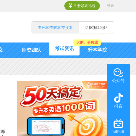
注册领取礼包
登录
专升本/专转本/专接本
切换项目/地区
大纲、分数线
考试资讯
义
师资团队
升本学院
公众号
抖音
考哪
bilibili