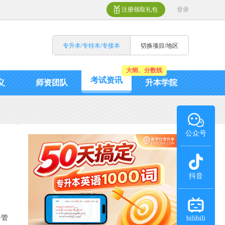
注册领取礼包
登录
专升本/专转本/专接本
切换项目/地区
大纲、分数线
考试资讯
义
师资团队
升本学院
公众号
抖音
务管
bilibili