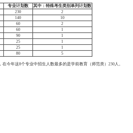
专业计划数
其中：特殊考生类别单列计划数
230
2
140
10
60
2
60
1
90
1
25
1
25
1
80
5
在今年这8个专业中招生人数最多的是学前教育（师范类）230人。