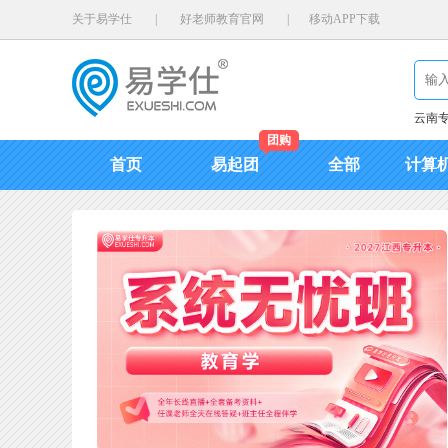
关于易学仕
|
好老师教育官网
|
移动APP下载
云南
团购
首页
易起团
全部
计算