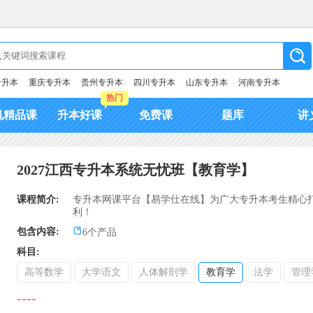
专升本
重庆专升本
贵州专升本
四川专升本
山东专升本
河南专升本
热门
机精品课
升本好课
免费课
题库
讲
2027江西专升本系统无忧班【教育学】
课程简介:
专升本网课平台【易学仕在线】为广大专升本考生精心打
利！
包含内容:
6个产品
科目:
高等数学
大学语文
人体解剖学
教育学
法学
管理
----