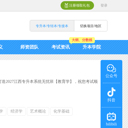
注册领取礼包
登录
专升本/专转本/专接本
切换项目/地区
大纲、分数线
义
师资团队
考试资讯
升本学院
公众号
造2027江西专升本系统无忧班【教育学】，祝您考试顺
抖音
学
经济学
艺术概论
化学基础
bilibili