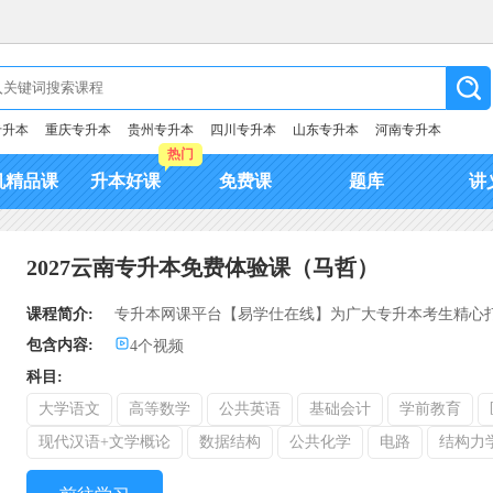
专升本
重庆专升本
贵州专升本
四川专升本
山东专升本
河南专升本
热门
机精品课
升本好课
免费课
题库
讲
2027云南专升本免费体验课（马哲）
课程简介:
专升本网课平台【易学仕在线】为广大专升本考生精心打
包含内容:
4个视频
科目:
大学语文
高等数学
公共英语
基础会计
学前教育
现代汉语+文学概论
数据结构
公共化学
电路
结构力