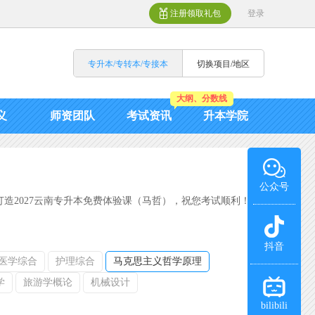
注册领取礼包
登录
专升本/专转本/专接本
切换项目/地区
大纲、分数线
义
师资团队
考试资讯
升本学院
公众号
造2027云南专升本免费体验课（马哲），祝您考试顺利！
抖音
医学综合
护理综合
马克思主义哲学原理
学
旅游学概论
机械设计
bilibili