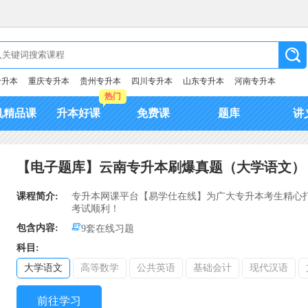
专升本
重庆专升本
贵州专升本
四川专升本
山东专升本
河南专升本
热门
机精品课
升本好课
免费课
题库
讲
【电子题库】云南专升本刷爆真题（大学语文）
课程简介:
专升本网课平台【易学仕在线】为广大专升本考生精心
考试顺利！
包含内容:
9套在线习题
科目:
大学语文
高等数学
公共英语
基础会计
现代汉语
前往学习