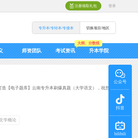
注册领取礼包
登录
专升本/专转本/专接本
切换项目/地区
大纲、分数线
义
师资团队
考试资讯
升本学院
公众号
打造【电子题库】云南专升本刷爆真题（大学语文），祝您
抖音
文学概论
bilibili