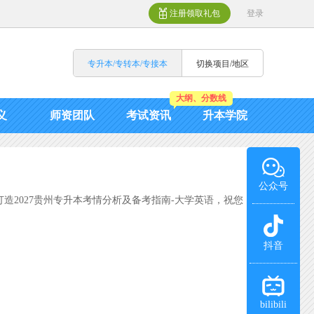
注册领取礼包
登录
专升本/专转本/专接本
切换项目/地区
大纲、分数线
义
师资团队
考试资讯
升本学院
公众号
造2027贵州专升本考情分析及备考指南-大学英语，祝您
抖音
bilibili