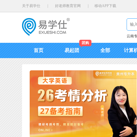
关于易学仕
|
好老师教育官网
|
移动APP下载
云南
团购
首页
易起团
全部
计算