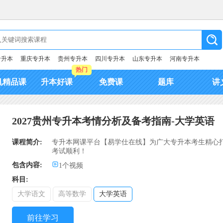
专升本
重庆专升本
贵州专升本
四川专升本
山东专升本
河南专升本
热门
机精品课
升本好课
免费课
题库
讲
2027贵州专升本考情分析及备考指南-大学英语
课程简介:
专升本网课平台【易学仕在线】为广大专升本考生精心打
考试顺利！
包含内容:
1个视频
科目:
大学语文
高等数学
大学英语
前往学习