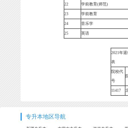
22
学前教育(师范)
23
学前教育
24
音乐学
25
英语
2021
表
院校代
号
11417
专升本地区导航