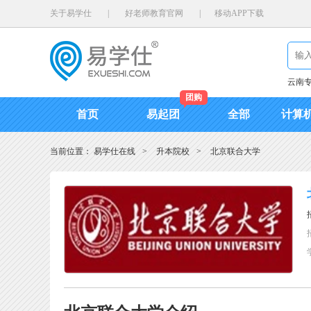
关于易学仕
|
好老师教育官网
|
移动APP下载
云南
团购
首页
易起团
全部
计算
当前位置：
易学仕在线
>
升本院校
>
北京联合大学