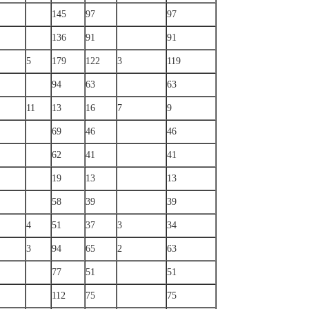
145
97
97
136
91
91
5
179
122
3
119
94
63
63
11
13
16
7
9
69
46
46
62
41
41
19
13
13
58
39
39
4
51
37
3
34
3
94
65
2
63
77
51
51
112
75
75