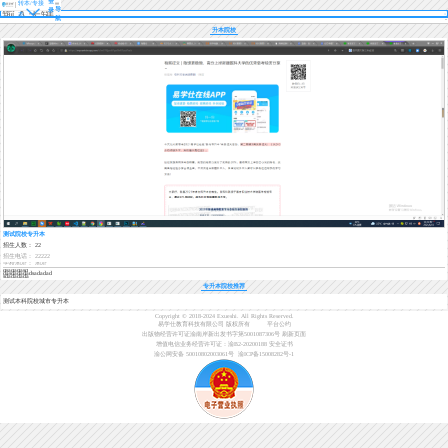
登
转本/专接
导
录
本
航
升本院校
测试院校专升本
招生人数： 22
招生电话： 22222
学校地址： 地址
dsadadasd
dasdadadadsadadad
sdadadada
专升本
院校推荐
测试本科院校城市专升本
Copyright © 2018-2024 Exueshi. All Rights Reserved.
易学仕教育科技有限公司 版权所有
平台公约
出版物经营许可证渝南岸新出发书字第5001087306号
刷新页面
增值电信业务经营许可证：渝B2-20200188
安全证书
渝公网安备 50010802003061号
渝ICP备15008282号-1