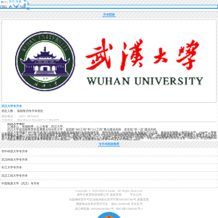
登
转本/专接
导
录
本
航
升本院校
武汉大学专升本
招生人数： 该校取消专升本招生
招生电话： （027）68754231
学校地址： 湖北省武汉市武昌区八一路299号
武汉大学简介
江城多山，珞珈独秀；山上有黉，武汉大学。
武汉大学是国家教育部直属重点综合性大学，是国家“985工程”和“211工程”重点建设高校，是首批“双一流”建设高校。
武汉大学溯源于1893年清末湖广总督张之洞奏请清政府创办的自强学堂，历经传承演变，1928年定名为国立武汉大学，是近代中国第一批国立大学。1946年，学校
已形成文、法、理、工、农、医6大学院并驾齐驱的办学格局。新中国成立后，武汉大学受到党和政府的高度重视。1958年，毛泽东主席亲临武大视察。1993年，武汉大
学百年校庆之际，江泽民等党和国家领导人题词祝贺。改革开放以来，武汉大学在国内高校中率先进行教育教学改革，各项事业蓬勃发展，整体实力明显上升。1999
年，世界权威期刊《Science》杂志将武汉大学列为“中国最杰出的大学之一”。2000年，武汉大学与武汉水利电力大学、武汉测绘科技大学、湖北医科大学合并组建新的
武汉大学，揭开了学校改革发展的崭新一页。合校二十多年来，学校综合实力和核心竞争力不断提升。2020年，学校在软科世界大学学术排名（ARWU）中位列第199
位，国际教育研究机构QS世界大学排名中位列第246位，泰晤士高等教育(THE)世界大学排名中位列351-400位。
专升本
院校推荐
华中科技大学专升本
武汉科技大学专升本
长江大学专升本
武汉工程大学专升本
中国地质大学（武汉）专升本
Copyright © 2018-2024 Exueshi. All Rights Reserved.
易学仕教育科技有限公司 版权所有
平台公约
出版物经营许可证渝南岸新出发书字第5001087306号
刷新页面
增值电信业务经营许可证：渝B2-20200188
安全证书
渝公网安备 50010802003061号
渝ICP备15008282号-1