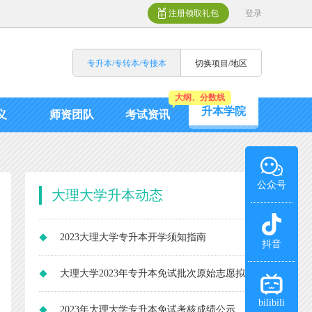
注册领取礼包
登录
专升本/专转本/专接本
切换项目/地区
大纲、分数线
升本学院
义
师资团队
考试资讯
公众号
大理大学升本动态
2023大理大学专升本开学须知指南
抖音
大理大学2023年专升本免试批次原始志愿拟
bilibili
录取考生名单公示
2023年大理大学专升本免试考核成绩公示