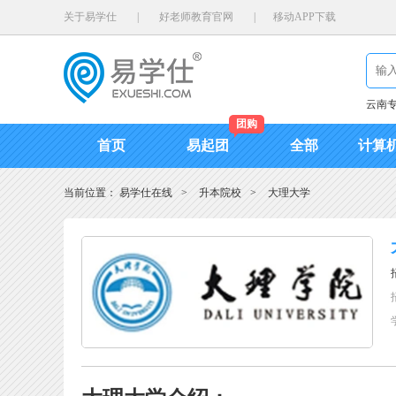
关于易学仕
|
好老师教育官网
|
移动APP下载
云南
团购
首页
易起团
全部
计算
当前位置：
易学仕在线
>
升本院校
>
大理大学