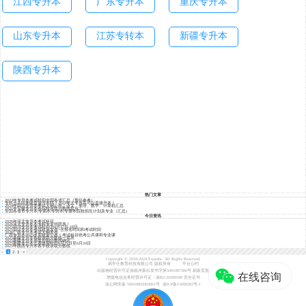
江西专升本
广东专升本
重庆专升本
山东专升本
江苏专转本
新疆专升本
陕西专升本
热门文章
2023年专升本考试时间全国各省汇总（预估参考）
专科当兵回来能直接升本吗？2022年大专当兵可以直接升本！
2024年四川专升本考试大纲公布！语文、英语、数学、计算机汇总
2021年安徽专升本各院校录取分数线盘点！
全国各省市专升本|专插本|专转本|专接本院校招生计划及专业（汇总）
今日资讯
2026年河北专升本考试科目
2026河北专升本本专科专业对照表！
2025四川专升本考试时间为4月17日-18日
2025四川专升本考试政策发布~含报名时间和考试时间
2026广西专升本考试大纲发布
广西专升本2025改革政策公布！考试科目统考公共课和专业课
2025新疆专升本各校录取分数线一览表
2025新疆专升本录取控制分数线确定
2025新疆专升本志愿填报时间6月21日至6月24日
2025年陕西专升本各学校录取分数线
<
1
2
3
>
Copyright © 2018-2024 Exueshi. All Rights Reserved.
易学仕教育科技有限公司 版权所有
平台公约
出版物经营许可证渝南岸新出发书字第5001087306号
刷新页面
增值电信业务经营许可证：渝B2-20200188
安全证书
渝公网安备 50010802003061号
渝ICP备15008282号-1