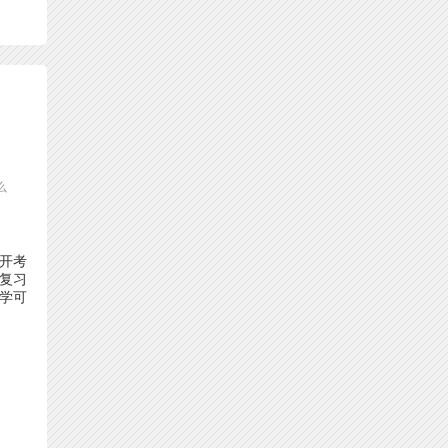
么
要开考
复习
学可