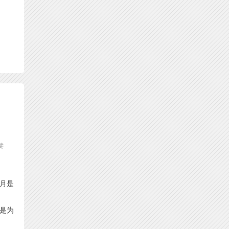
键
2月是
是为
。