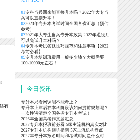
01
专科当兵回来能直接升本吗？2022年大专当
兵可以直接升本！
02
2023年专升本考试时间全国各省汇总（预估
参考）
03
2021年大专生当兵专升本政策 2022年退役后
可以免试升本科吗？
04
专升本考试答题技巧规范和注意事项【2022
考前必看】
05
专升本培训班费用一般多少钱？大概需要
100-10000元左右！
和
今日资讯
专升本只看网课能不能考上？
还有
专升本上岸后在本科阶段该如何提前规划呢？
一次性讲清楚全国各省专升本考试！
2026年全国高考作文题汇总
2027专升本报班前必看 5家主流机构真实对比
2027专升本机构避坑指南 5家主流机构盘点
2027年专升本报名时间和考试时间是什么时