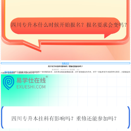
查看全文
四川专升本挂科有影响吗？重修还能参加吗？
发布时间：2024/07/24
阅读量：253
四川专升本
挂科了还能参加吗？是否有影响呢？专科期间挂科，但补考合格或者重修合格，并不影响报名专升本。对于一些备考专升本的同学们而言，大家都这些
问题还不是很清楚，下面就给大家简单介绍一下。