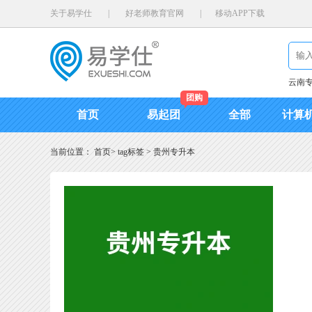
关于易学仕
|
好老师教育官网
|
移动APP下载
云南
团购
首页
易起团
全部
计算
当前位置：
首页
>
tag标签
>
贵州专升本