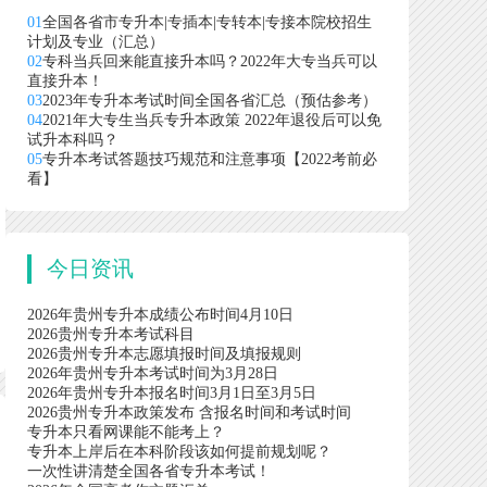
01
全国各省市专升本|专插本|专转本|专接本院校招生
计划及专业（汇总）
02
专科当兵回来能直接升本吗？2022年大专当兵可以
直接升本！
03
2023年专升本考试时间全国各省汇总（预估参考）
04
2021年大专生当兵专升本政策 2022年退役后可以免
试升本科吗？
05
专升本考试答题技巧规范和注意事项【2022考前必
看】
今日资讯
2026年贵州专升本成绩公布时间4月10日
2026贵州专升本考试科目
2026贵州专升本志愿填报时间及填报规则
2026年贵州专升本考试时间为3月28日
2026年贵州专升本报名时间3月1日至3月5日
2026贵州专升本政策发布 含报名时间和考试时间
专升本只看网课能不能考上？
专升本上岸后在本科阶段该如何提前规划呢？
一次性讲清楚全国各省专升本考试！