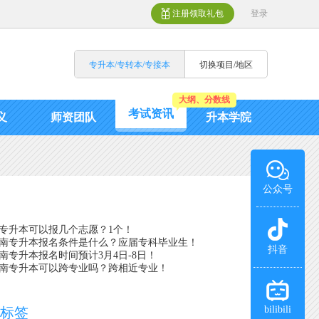
注册领取礼包
登录
专升本/专转本/专接本
切换项目/地区
大纲、分数线
考试资讯
义
师资团队
升本学院
公众号
录
湖南专升本可以报几个志愿？1个！
年湖南专升本报名条件是什么？应届专科毕业生！
抖音
年湖南专升本报名时间预计3月4日-8日！
年湖南专升本可以跨专业吗？跨相近专业！
bilibili
门标签