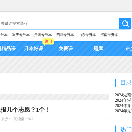
专升本
重庆专升本
贵州专升本
四川专升本
山东专升本
河南专升本
热门
机精品课
升本好课
免费课
题库
讲
目
2024
2024
2024
以报几个志愿？1个！
2024
来源：
阅读量：927
热