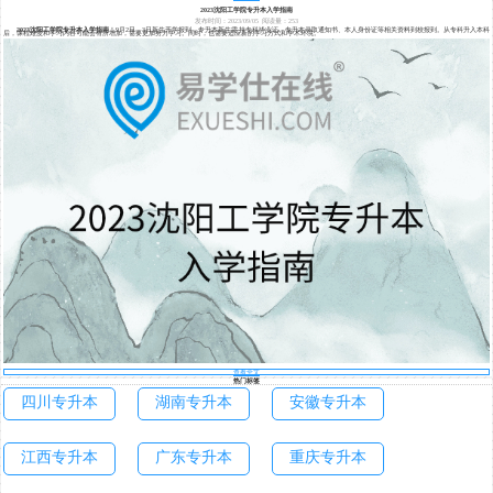
2023沈阳工学院专升本入学指南
发布时间：2023/09/05
阅读量：253
2023沈阳工学院专升本入学指南
！9月2日、3日新生开学报到，专升本新生需持专科毕业证、专升本录取通知书、本人身份证等相关资料到校报到。从专科升入本科
后，课程难度和学习内容可能会有所增加，需要更加努力学习。同时，也需要适应新的学习方式和学术环境。
查看全文
热门标签
四川专升本
湖南专升本
安徽专升本
江西专升本
广东专升本
重庆专升本