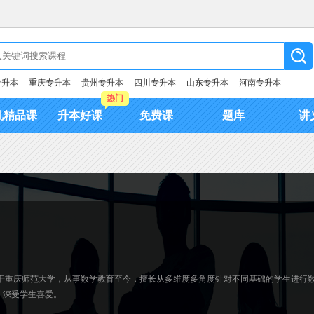
专升本
重庆专升本
贵州专升本
四川专升本
山东专升本
河南专升本
热门
机精品课
升本好课
免费课
题库
讲
于重庆师范大学，从事数学教育至今，擅长从多维度多角度针对不同基础的学生进行数
，深受学生喜爱。