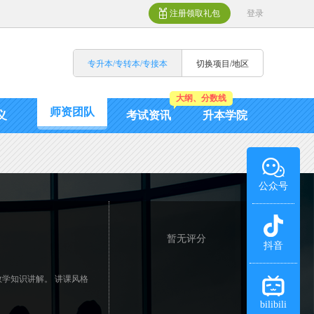
注册领取礼包
登录
专升本/专转本/专接本
切换项目/地区
大纲、分数线
师资团队
义
考试资讯
升本学院
公众号
暂无评分
抖音
学知识讲解。 讲课风格
bilibili