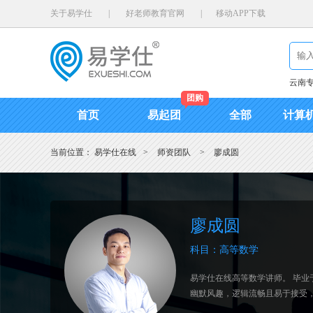
关于易学仕
|
好老师教育官网
|
移动APP下载
云南
团购
首页
易起团
全部
计算
当前位置：
易学仕在线
>
师资团队
>
廖成圆
廖成圆
科目：高等数学
易学仕在线高等数学讲师。 毕业
幽默风趣，逻辑流畅且易于接受