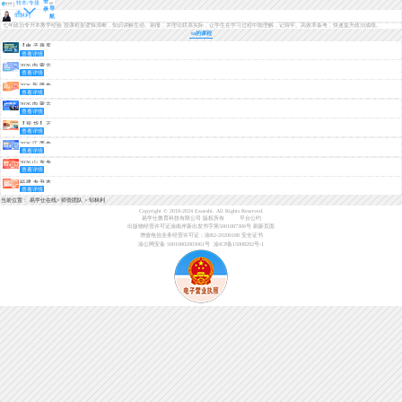
登
转本/专接
导
录
本
邹林利
航
擅长科目：政治
七年政治专升本教学经验 授课框架逻辑清晰，知识讲解生动、易懂，并理论联系实际，让学生在学习过程中能理解，记得牢。高效率备考，快速提升政治成绩。
ta的课程
【电子题库
查看详情
+视频解析】
江西专升本
2026内蒙古
2021-2024年
查看详情
专升本免费
真题试卷
体验课
2026新疆专
（英语+政治
查看详情
升本免费体
+信息技术）
验课（语文
2026内蒙古
+政治）
查看详情
专升本考情
分析+备考指
【现货】正
南
查看详情
版新疆专升
本指定教材
2026江西专
赠送电子题
查看详情
升本基础录
库
播课【公共
2026山东专
课/专业课】
查看详情
升本基础录
播课
福建专升本
查看详情
免费体验课
当前位置：
易学仕在线
>
师资团队
>
邹林利
Copyright © 2018-2024 Exueshi. All Rights Reserved.
易学仕教育科技有限公司 版权所有
平台公约
出版物经营许可证渝南岸新出发书字第5001087306号
刷新页面
增值电信业务经营许可证：渝B2-20200188
安全证书
渝公网安备 50010802003061号
渝ICP备15008282号-1