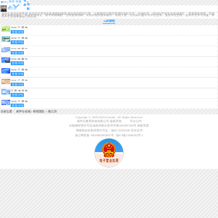
登
转本/专接
导
录
本
陈江芬
航
擅长科目：化学
易学仕资深化学教师 专升本化学相关备考教材编委 曾在高职院校任教，从教期间主要讲授课程有机化学、生物化学、基础化学等专业基础课程。 授课通俗易懂，熟悉
专升本考试题型、精准把握考点。教学风格幽默、思维逻辑清晰，从知识组织架构着手，由简入繁，以实际问题引导学生思考，激发学生思维，提高学生学习兴趣，帮
助学生快速掌握核心知识点。
ta的课程
2026江西专
查看详情
升本秋季直
播课
2026江西专
查看详情
升本全真模
考课【专业
2026内蒙古
课】
查看详情
专升本免费
体验课
2026内蒙古
查看详情
专升本考情
分析+备考指
2026江西专
南
查看详情
升本考情分
析+备考指南
2026广西专
查看详情
升本基础录
播课【专业
江西专升本
课】
查看详情
免费体验课
（专业课）
2026江西专
查看详情
升本基础录
播课【公共
当前位置：
易学仕在线
>
师资团队
>
陈江芬
课/专业课】
Copyright © 2018-2024 Exueshi. All Rights Reserved.
易学仕教育科技有限公司 版权所有
平台公约
出版物经营许可证渝南岸新出发书字第5001087306号
刷新页面
增值电信业务经营许可证：渝B2-20200188
安全证书
渝公网安备 50010802003061号
渝ICP备15008282号-1