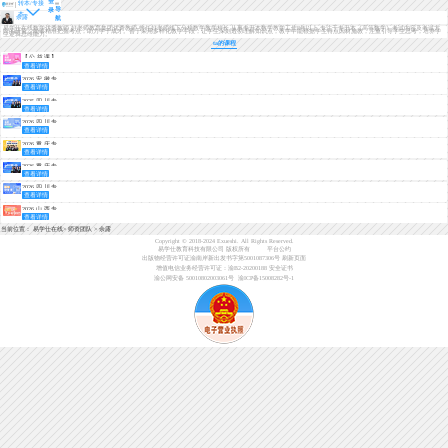
登
转本/专接
导
录
本
余露
航
擅长科目：高等数学
易学仕在线数学优秀教师 好老师教育集团优秀教师 曾任好老师线下分校数学教学校长 从事专升本数学教学工作8年以上 专注于专升本《高等数学》考试内容及考试方
向的研究，能够精准把握考点，助力学子成才。善于采用多样化教学手段，让学生深刻透彻理解知识点，教学中能根据学生特点因材施教，注重引导学生思考，培养学
生逻辑思维能力。
ta的课程
【公益课】
查看详情
2026山西专
升本免费体
2026安徽专
验课
查看详情
升本考情分
析
2025四川专
查看详情
升本考情分
析+26备考指
2026四川专
南
查看详情
升本免费试
听课（理
2026重庆专
科）
查看详情
升本春季班·
早学计划
2026重庆专
查看详情
升本考情分
析+备考指南
2026四川专
查看详情
升本基础录
播课
2026山西专
查看详情
升本基础录
播课
当前位置：
易学仕在线
>
师资团队
>
余露
Copyright © 2018-2024 Exueshi. All Rights Reserved.
易学仕教育科技有限公司 版权所有
平台公约
出版物经营许可证渝南岸新出发书字第5001087306号
刷新页面
增值电信业务经营许可证：渝B2-20200188
安全证书
渝公网安备 50010802003061号
渝ICP备15008282号-1