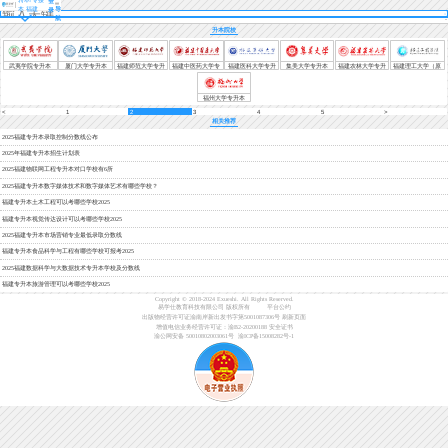
登
本 福建
导
录
航
升本院校
武夷学院专升本
厦门大学专升本
福建师范大学专升
福建中医药大学专
福建医科大学专升
集美大学专升本
福建农林大学专升
福建理工大学（原
本
升本
本
本
福建工程学院)专升
本
福州大学专升本
<
1
2
3
4
5
>
相关推荐
2025福建专升本录取控制分数线公布
2025年福建专升本招生计划表
2025福建物联网工程专升本对口学校有6所
2025福建专升本数字媒体技术和数字媒体艺术有哪些学校？
福建专升本土木工程可以考哪些学校2025
福建专升本视觉传达设计可以考哪些学校2025
2025福建专升本市场营销专业最低录取分数线
福建专升本食品科学与工程有哪些学校可报考2025
2025福建数据科学与大数据技术专升本学校及分数线
福建专升本旅游管理可以考哪些学校2025
Copyright © 2018-2024 Exueshi. All Rights Reserved.
易学仕教育科技有限公司 版权所有
平台公约
出版物经营许可证渝南岸新出发书字第5001087306号
刷新页面
增值电信业务经营许可证：渝B2-20200188
安全证书
渝公网安备 50010802003061号
渝ICP备15008282号-1