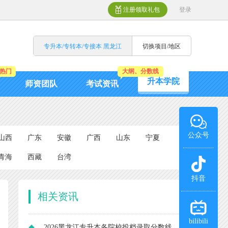
注册领取礼包
登录
专升本/专转本/专接本 黑龙江
切换项目/地区
热门
大纲、分数线
升本学院
师资团队
考试资讯
公众号
山西
广东
安徽
广西
山东
宁夏
青海
西藏
台湾
抖音
相关资讯
bilibili
2026黑龙江专升本各院校投档录取分数线