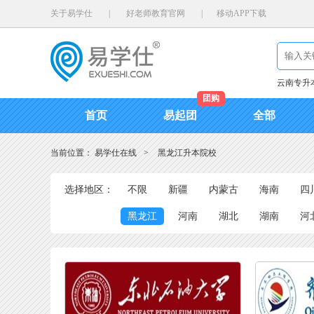
关于易学仕
|
好老师教育官网
|
移动APP下载
云南专升
团购
首页
易起团
全部
当前位置：
易学仕在线
>
黑龙江升本院校
选择地区：
不限
新疆
内蒙古
海南
四
黑龙江
河南
湖北
湖南
河