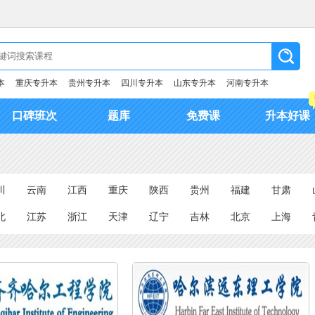
本
重庆专升本
贵州专升本
四川专升本
山东专升本
河南专升本
口碑班次
题库
免费课
升本好课
川
云南
江西
重庆
陕西
贵州
福建
甘肃
北
江苏
浙江
天津
辽宁
吉林
北京
上海