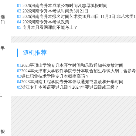
01
2026河南专升本成绩公布时间及志愿填报时间
02
2026河南专升本考试时间为3月21日
03
2026河南专升本报名时间艺术类10月28日-11月3日 非艺术类11
助选
04
2026河南专升本考试政策
慧门
05
专升本只看网课能不能考上？
学手
随机推荐
01
2023平顶山学院专升本开学时间和录取通知书发放时间
02
2024年天津市大学软件学院专升本联合招生考试大纲，含参
03
铜仁职业技术学院专升本概率高吗？
04
2023年河南工程学院专升本录取通知书发放和开学时间
05
浙江专升本英语要过几级？2024年要过四级或三级？
院、
区报