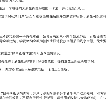
费为30元/生。
活，学校提前为新生办理好校园一卡通，并代充值100元。
阳学院智慧门户”公众号根据缴费先后顺序自助选择宿舍，新生可以选
体检费和校园一卡通代充值。如果在当地已办理生源地贷款，在选择缴
需全额缴纳，学费缴纳金额为扣除生源地贷款金额后的剩余金额。无生
费通过“账单查看”功能即可查询缴费情况。
务处将于新生报到前打印好收费票据，提前发放至新生所在学院。
，切勿轻信陌生人短信或电话，谨防上当受骗。
~7日开学报到的内容，注意，信阳学院专升本新生凭录取通知书、准考
所在学院签收，不得自行拆封;若邮寄，请使用邮政特快专递(EMS)，在