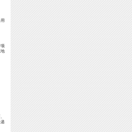
择用
费项
源地
证、
快递