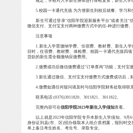
规定，学校对入学新生身体进行体检复查，新生入学体检
5.校园一卡通代充值:为方便新生到校后就餐、学习和生
新生可通过登录“信阳学院迎新服务平台”或者关注“信
微信支付、支付宝支付两种缴费方式中的任-种进行缴费。
注意事项
1.新生入学需缴纳学费、住宿费、教材费、新生入学
目时，住宿费、教材费、体检费、校园一卡通代充值四项
贷款的新生需全额缴纳应缴费用。
2.缴费成功后微信缴费通过“订单查询”功能，支付宝缴
3.新生通过微信、支付宝支付缴费方式缴费成功后，财
4.缴费如遇任何疑问请及时与信阳学院财务处取得联系
联系电话:(0376)3011820、3011821、3011822。
完整内容可在
信阳学院2023年新生入学须知
查看。
以上就是2023年信阳学院专升本新生入学须知、9月6
身份证到县(市、区)招办领取本人纸介质档案，报到时交
单上备注考生姓名、考生号、录取专业。