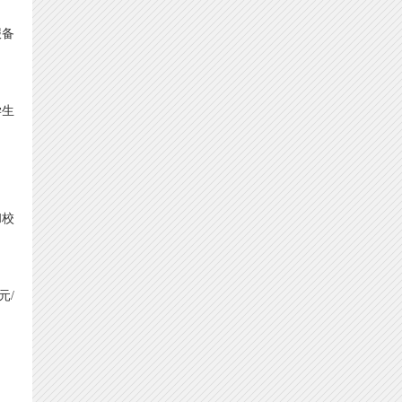
报备
学生
和校
元/