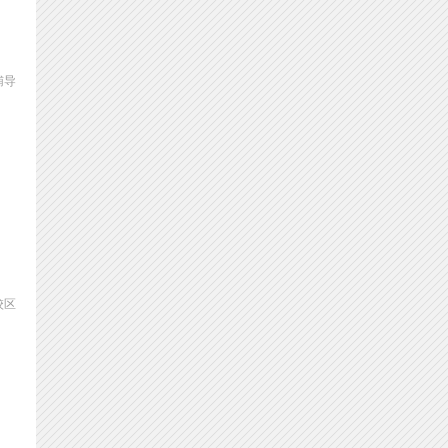
辅导
校区