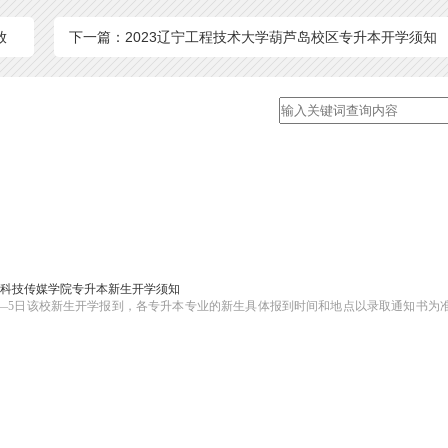
放
下一篇：2023辽宁工程技术大学葫芦岛校区专升本开学须知
及学费
开封科技传媒学院专升本新生开学须知
4日——5日该校新生开学报到，各专升本专业的新生具体报到时间和地点以录取通知书为