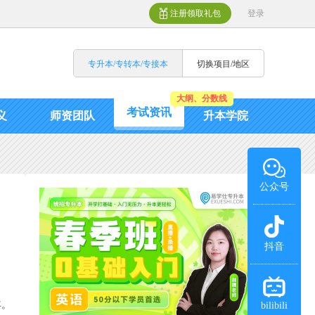
注册领取礼包
登录
专升本/专转本/专接本
切换项目/地区
大纲、分数线
考试资讯
义
师资团队
升本学院
公众号
抖音
年。
bilibili