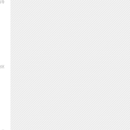
辅导
校区