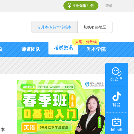
注册领取礼包
登录
专升本/专转本/专接本
切换项目/地区
大纲、分数线
考试资讯
义
师资团队
升本学院
公众号
抖音
。本
bilibili