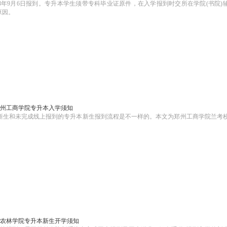
23年9月6日报到。专升本学生须带专科毕业证原件，在入学报到时交所在学院(书院)
原因。
3郑州工商学院专升本入学须知
本新生和未完成线上报到的专升本新生报到流程是不一样的。本文为郑州工商学院兰考
信阳农林学院专升本新生开学须知