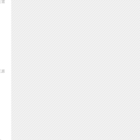
生需
证原