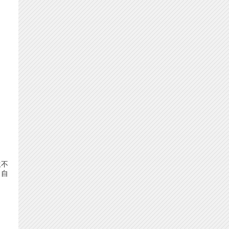
生不
了自