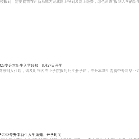
10日到校报到，需要提前在迎新系统内完成网上报到及网上缴费，绿色通道”报到入学的新
023专升本新生入学须知，8月27日开学
生交费报到入住后，请及时到各专业学院报到处注册学籍，专升本新生需携带专科毕业
2023专升本新生入学须知、开学时间